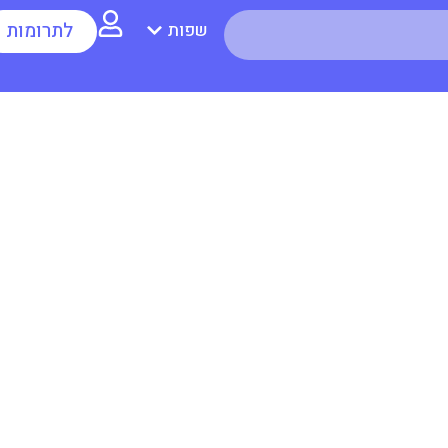
לתרומות
שפות
 להפסיקם לחלוטין
אוגוסט 10, 2020
מחקר