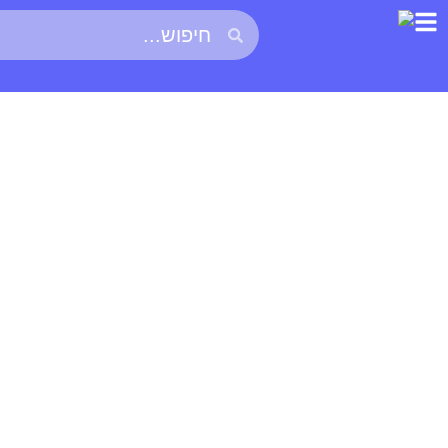
דף הבית
»
מאמרים
»
מחקר: האם שימוש ב-CBD המיוצר באופן סינטטי, יכול לגרום להשפעה אנטי דלקתית ולהפחית את מינון הסטרואידים או