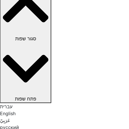
סגור שפות
פתח שפות
עברית
English
عَرَبِيّ‎
русский